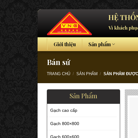
Skip
HỆ THỐN
to
Vì khách phụ
content
Giới thiệu
Sản phẩm
Bán sứ
TRANG CHỦ
/
SẢN PHẨM
/
SẢN PHẨM ĐƯỢC
Sản Phẩm
Gạch cao cấp
Gạch 800×800
Gạch 600×600