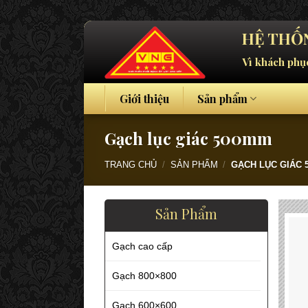
Skip
HỆ THỐN
to
Vì khách phụ
content
Giới thiệu
Sản phẩm
Gạch lục giác 500mm
TRANG CHỦ
/
SẢN PHẨM
/
GẠCH LỤC GIÁC 
Sản Phẩm
Gạch cao cấp
Gạch 800×800
Gạch 600×600