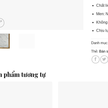
Chất l
Men: N
Không
Chịu l
Danh mục
Thẻ:
Bán 
n phẩm tương tự