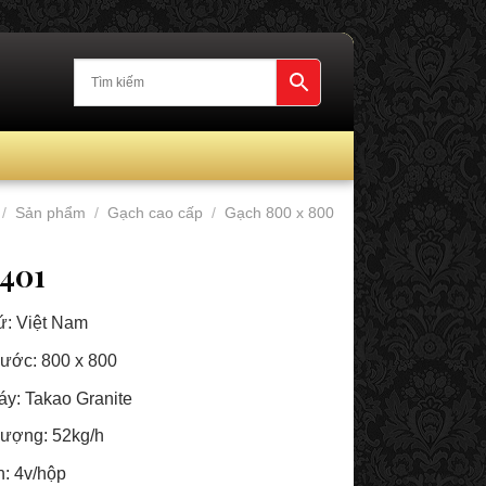
/
Sản phẩm
/
Gạch cao cấp
/
Gạch 800 x 800
401
ứ: Việt Nam
hước: 800 x 800
y: Takao Granite
lượng: 52kg/h
n: 4v/hộp