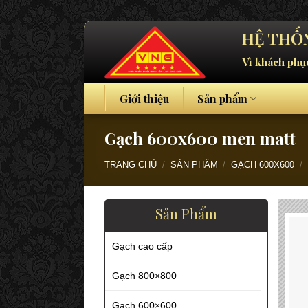
Skip
HỆ THỐN
to
Vì khách phụ
content
Giới thiệu
Sản phẩm
Gạch 600x600 men matt
TRANG CHỦ
/
SẢN PHẨM
/
GẠCH 600X600
/
Sản Phẩm
Gạch cao cấp
Gạch 800×800
Gạch 600×600