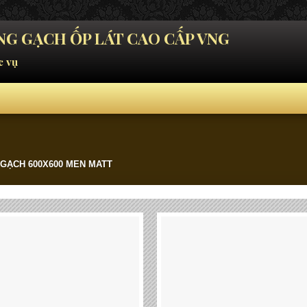
G GẠCH ỐP LÁT CAO CẤP VNG
c vụ
GẠCH 600X600 MEN MATT