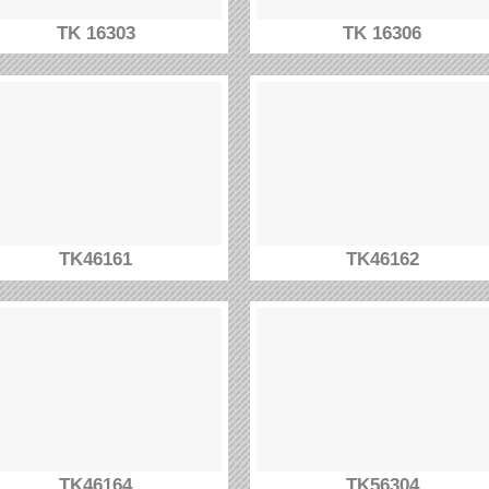
TK 16303
TK 16306
TK46161
TK46162
TK46164
TK56304