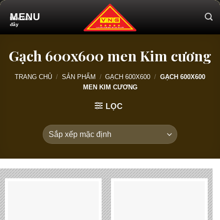
Skip
MENU
to
content
Gạch 600x600 men Kim cương
TRANG CHỦ
/
SẢN PHẨM
/
GẠCH 600X600
/
GẠCH 600X600
MEN KIM CƯƠNG
LỌC