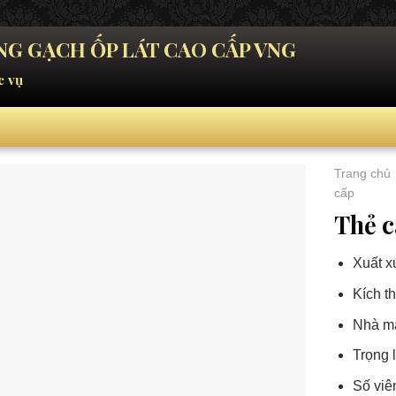
G GẠCH ỐP LÁT CAO CẤP VNG
c vụ
Trang chủ
cấp
Thẻ c
Xuất x
Kích t
Nhà má
Trọng 
Số viê