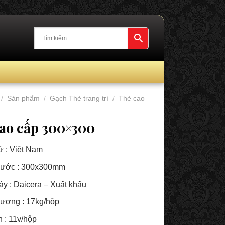
/
Sản phẩm
/
Gạch Thẻ trang trí
/
Thẻ cao
ao cấp 300×300
ứ : Việt Nam
hước : 300x300mm
y : Daicera – Xuất khẩu
lượng : 17kg/hộp
n : 11v/hộp