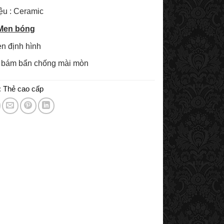
iệu : Ceramic
Men bóng
n định hình
 bám bẩn chống mài mòn
:
Thẻ cao cấp