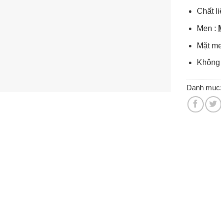
Chất l
Men :
Mặt me
Không
Danh mục