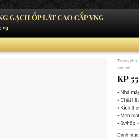
G GẠCH ỐP LÁT CAO CẤP VNG
c vụ
Trang chủ
bán sứ
KP 55
• Nhà máy
• Chất li
• Kích th
• Men mat
• 6v/hộp 
Danh mục