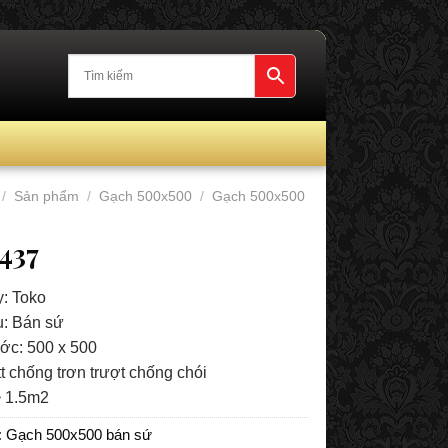
/
Sản phẩm
/
Gạch 500x500
/
Gạch 500x500
437
: Toko
ệu: Bán sứ
ước: 500 x 500
t chống trơn trượt chống chói
~ 1.5m2
:
Gạch 500x500 bán sứ