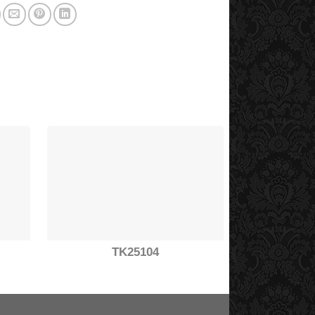
TK25104
T